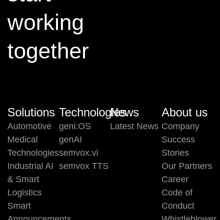
working
together
Solutions
Technologies
News
About us
Automotive
geni:OS
Latest News
Company
Medical
genAI
Success
Technologies
semvox.vi
Stories
Industrial AI
semvox TTS
Our Partners
& Smart
Career
Logistics
Code of
Smart
Conduct
Announcements
Whistleblower