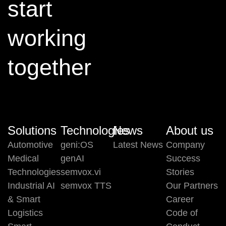
start
working
together
Solutions
Technologies
News
About us
Automotive
geni:OS
Latest News
Company
Medical
genAI
Success
Technologies
semvox.vi
Stories
Industrial AI
semvox TTS
Our Partners
& Smart
Career
Logistics
Code of